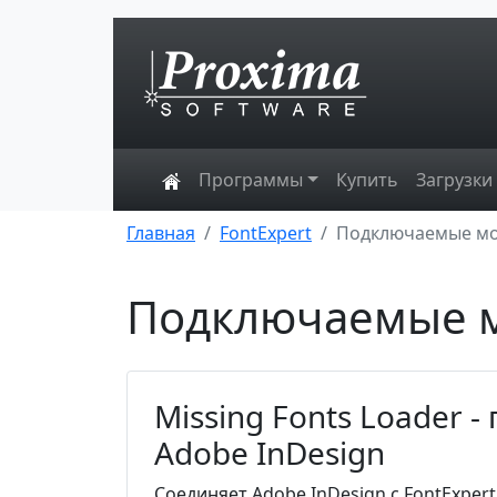
Программы
Купить
Загрузки
Главная
FontExpert
Подключаемые м
Подключаемые 
Missing Fonts Loader
Adobe InDesign
Соединяет Adobe InDesign с FontExpe