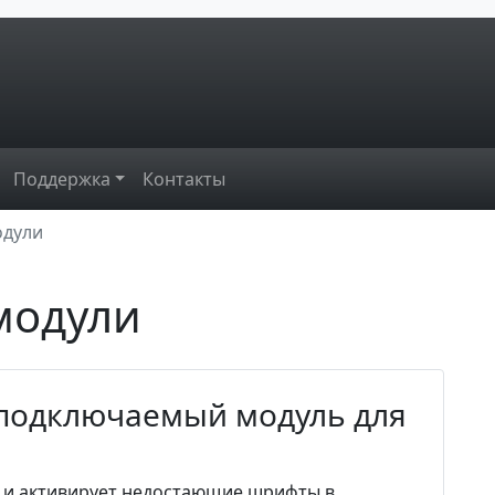
Поддержка
Контакты
одули
модули
 - подключаемый модуль для
rt и активирует недостающие шрифты в